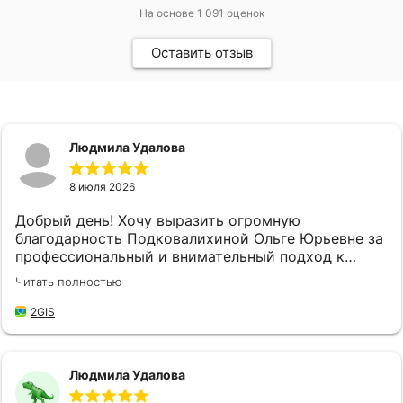
На основе
1 091
оценок
Оставить отзыв
Людмила Удалова
8 июля 2026
Добрый день! Хочу выразить огромную
благодарность Подковалихиной Ольге Юрьевне за
профессиональный и внимательный подход к
своей работе, за качественное и быстрое
Читать полностью
обслуживание! Не впервые обращаюсь в "
Страховой Дом ДБК", и каждый раз меня приятно
2GIS
удивляет высокий уровень обслуживания. Ольга
Юрьевна доброжелательная и готова всегда
прийти на помощь, находит время выслушать мои
Людмила Удалова
потребности и предложить наилучшие решения,
что значительно упрощает мой процесс