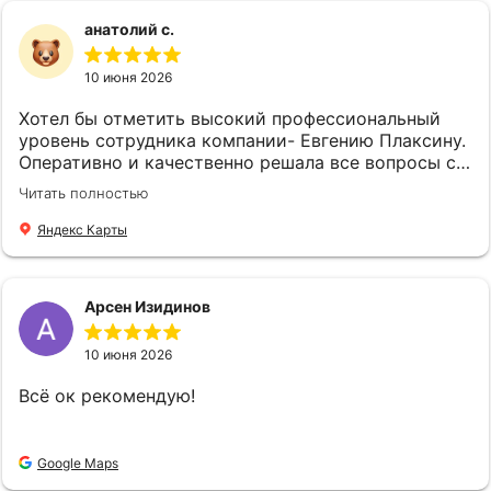
плюс! Её высочайший профессионализм,
уважением Удалова Людмила
самоотверженность и гуманизм бесценны и
анатолий с.
вызывают в душе восхищение, глубокое уважение
и признательность.Всегда очень приятно иметь
10 июня 2026
дело с таким компетентным специалистом.
Искренне рекомендую Подковалихину Ольгу
Хотел бы отметить высокий профессиональный
Юрьевну всем, кто ищет надёжного и
уровень сотрудника компании- Евгению Плаксину.
компетентного партнёра в сфере страхования.
Оперативно и качественно решала все вопросы с
Спасибо вам Ольга Юрьевна за вашу отличную
оформлением страхового полиса. Спасибо !
Читать полностью
работу!!! Также выражаю искреннюю
благодарность и признательность всем
Яндекс Карты
сотрудникам компании "Страховой Дом ДБК" за
их слаженную и профессиональную работу! С
уважением Удалова Людмила
Арсен Изидинов
10 июня 2026
Всё ок рекомендую!
Google Maps