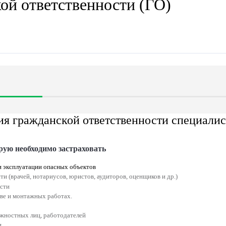
жданской ответственности
ц
ено
%