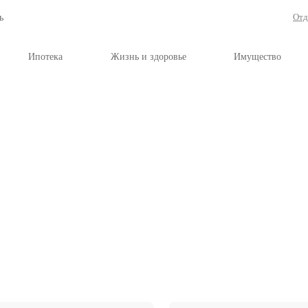
рг и Ленобласть
рахование
Ипотека
Жизнь и здоровь
 гражданской ответс