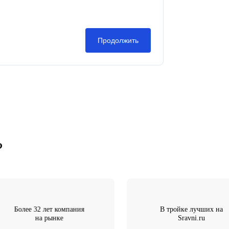
енности специалистом
енщиков и др.)