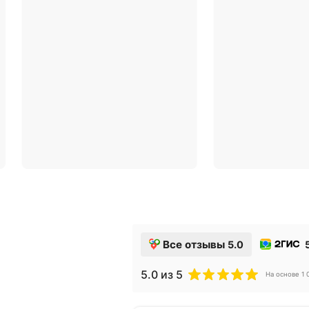
В топ-10 рейтинга
Член 
цифровой зрелости
союза