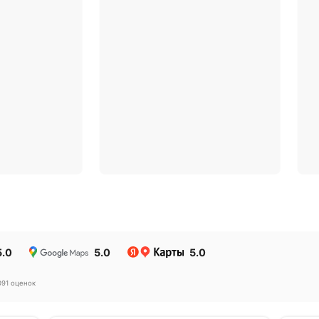
Почему Ингосстрах
Всероссийского
Член Всероссийско
 страховщиков
союза страховщик