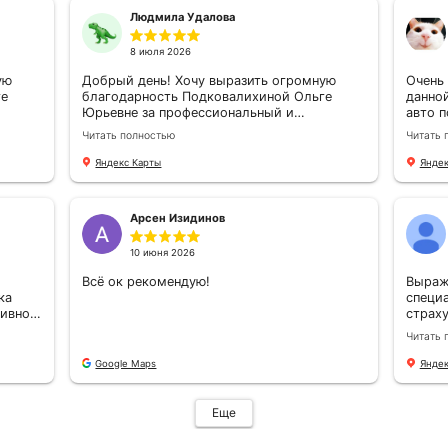
5.0
5.0