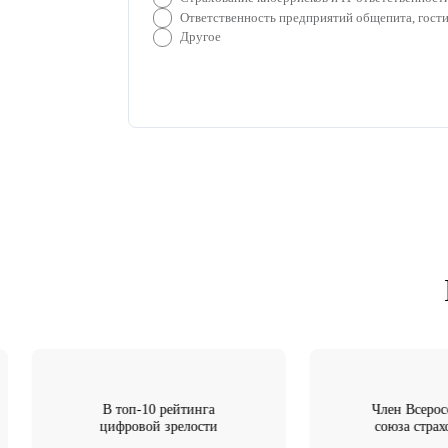
для расчета
Расчет стоимости с
Вид гражданской ответствен
Страхование гражданской отве
Страхование профессиональной 
Страхование общей гражданск
Страхование ответственности 
Экологическое страхование
Страхование ответственности 
Страхование киберрисков и IT
Ответственность предприятий 
Другое