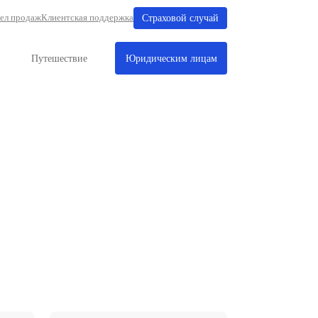
Отдел продаж
Клиентская поддерж
е
Имущество
Путешествие
твенности (ГО) юрид