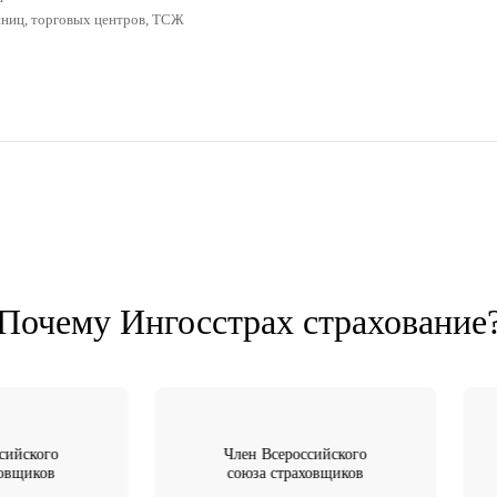
трахования гражданской ответств
ности, которую необходимо застраховать
тственности при эксплуатации опасных объектов
ответственности (врачей, нотариусов, юристов, аудиторов, оц
ой ответственности
при строительстве и монтажных работах.
директоров, должностных лиц, работодателей
-ответственности
общепита, гостиниц, торговых центров, ТСЖ