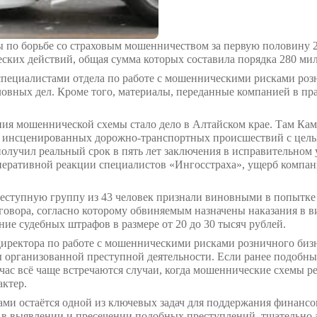
итоги работы по борьбе со страховым мошенничест
к мошеннических действий, общая сумма которых с
ированного специалистами отдела по работе с мош
дено 170 уголовных дел. Кроме того, материалы, п
иговоров.
ого выявления мошеннической схемы стало дело в 
низовали серию инсценированных дорожно-транспор
руппировки получил реальный срок в пять лет закл
Благодаря оперативной реакции специалистов «Ин
вых случаях.