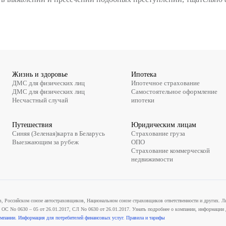
ерово, где преступную группу из 43 человек приз
несением приговора, согласно которому обвиняемы
 также наложение судебных штрафов в размере от 20 
енерального директора по работе с мошенническими
ретает черты организованной преступной деятель
ами, то сейчас всё чаще встречаются случаи, ког
ерийный характер.
а с мошенниками остаётся одной из ключевых задач
льным опытом в выявлении и пресечении подобных 
грозы.
трахование
Жизнь и здоровье
И
О
ДМС для физических лиц
И