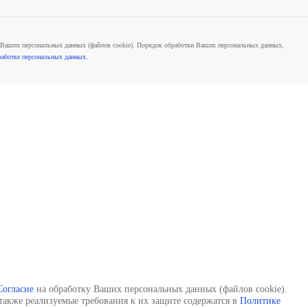
О
ДМС для физических лиц
С
ГО
Несчастный случай
и
ство
Путешествия
Ю
ра
Синяя (Зеленая)карта в Беларусь
С
Выезжающим за рубеж
а
С
н
 союзе страховщиков, Российском союзе автостраховщиков, Национальном союзе ст
o 0630 от 26.01.2017, ОС No 0630 – 05 от 26.01.2017, СЛ No 0630 от 26.01.2017. 
ация. Сведения о компании. Информация для потребителей финансовых услуг. Пра
огласие
на обработку Ваших персональных данных (файлов cookie). Порядок обраб
тся в
Политике по обработке персональных данных.