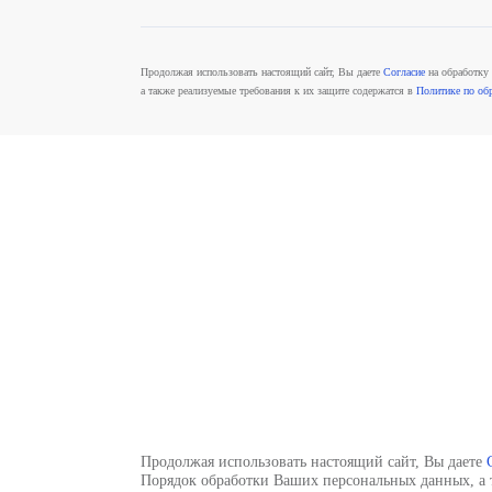
ОСАГ
8 (812) 502-07-44
E-ОСА
Отдел продаж
Имуще
Кварти
Дом
Ипотек
СПАО «Ингосстрах» имеет членство во Всероссийском
от 26.01.2017, ОС No 0630 – 04 от 26.01.2017, СИ N
соответствующим ссылкам:
Ингосстрах общая информ
Продолжая использовать настоящий сайт, Вы даете
С
а также реализуемые требования к их защите содержа