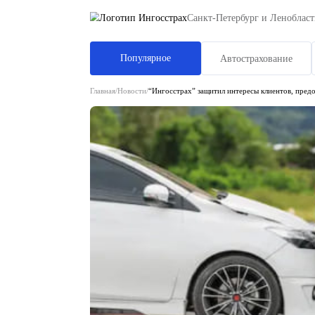
Санкт-Петербу
Популярное
Автост
Главная
/
Новости
/
“Ингосстрах” защитил интере