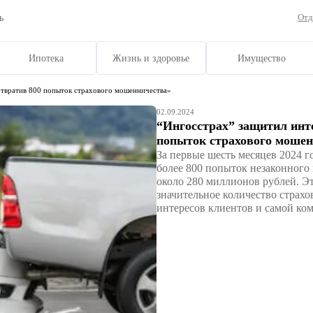
рг и Ленобласть
рахование
Ипотека
Жизнь и здоровь
сы клиентов, предотвратив 800 попыток страхового мошенничества»
02.09.20
“Инг
попы
За пе
более
около
значи
интер