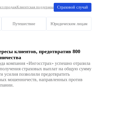
Отдел продаж
Клиентская поддерж
е
Имущество
Путешествие
24
осстрах” защитил интересы клиентов, пред
ток страхового мошенничества
рвые шесть месяцев 2024 года компания «Ингосстра
 800 попыток незаконного получения страховых вы
 280 миллионов рублей. Эти усилия позволили пред
тельное количество страховых мошенничеств, напр
есов клиентов и самой компании.