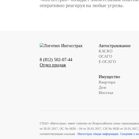
Похожее дело произошло и в Кем
разбирательство закончилось вы
от девяти месяцев до пяти лет, а
Александр Гуляев, заместитель г
мошенничество всё больше приоб
преимущественно отдельными лиц
распределением ролей и имеют с
Он также подчеркнул, что борьб
«Ингосстрах» обладает значите
оперативно реагируя на любые у
Автос
КАСК