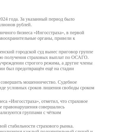
вом за первую половину 2024 года. За указанный п
оставила порядка 280 миллионов рублей.
енническими рисками розничного бизнеса «Ингосст
ереданные компанией в правоохранительные органы
Алтайском крае. Там Каменский городской суд вын
тных происшествий с целью получения страховых 
ючения в исправительном учреждении строгого режи
госстраха», ущерб компании был предотвращён ещё