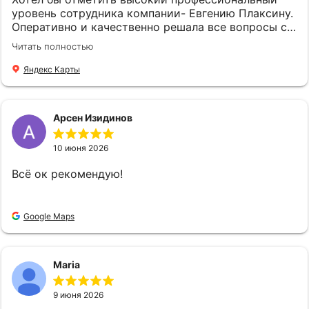
Юрьевну всем, кто ищет надёжного и
уровень сотрудника компании- Евгению Плаксину.
компетентного партнёра в сфере страхования.
Оперативно и качественно решала все вопросы с
Спасибо вам Ольга Юрьевна за вашу отличную
оформлением страхового полиса. Спасибо !
Читать полностью
работу!!! Также выражаю искреннюю
благодарность и признательность всем
Яндекс Карты
сотрудникам компании "Страховой Дом ДБК" за
их слаженную и профессиональную работу! С
уважением Удалова Людмила
Арсен Изидинов
10 июня 2026
Всё ок рекомендую!
Google Maps
Maria
9 июня 2026