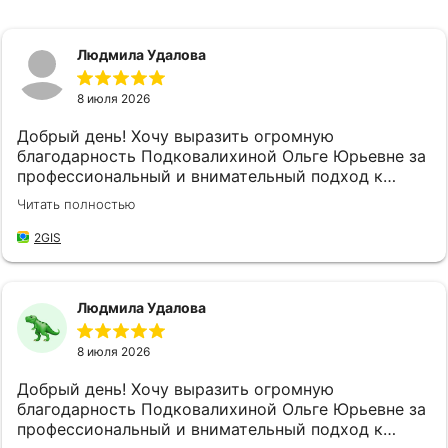
Людмила Удалова
8 июля 2026
Добрый день! Хочу выразить огромную
благодарность Подковалихиной Ольге Юрьевне за
профессиональный и внимательный подход к
своей работе, за качественное и быстрое
Читать полностью
обслуживание! Не впервые обращаюсь в "
Страховой Дом ДБК", и каждый раз меня приятно
2GIS
удивляет высокий уровень обслуживания. Ольга
Юрьевна доброжелательная и готова всегда
прийти на помощь, находит время выслушать мои
Людмила Удалова
потребности и предложить наилучшие решения,
что значительно упрощает мой процесс
8 июля 2026
оформления документов и решение возникших
вопросов. Благодаря её профессионализму и
Добрый день! Хочу выразить огромную
внимательности, я всегда чувствую себя уверенно
благодарность Подковалихиной Ольге Юрьевне за
и спокойно, зная, что нахожусь в надёжных руках.
профессиональный и внимательный подход к
Благодаря усилиям Ольги Юрьевны, все мои