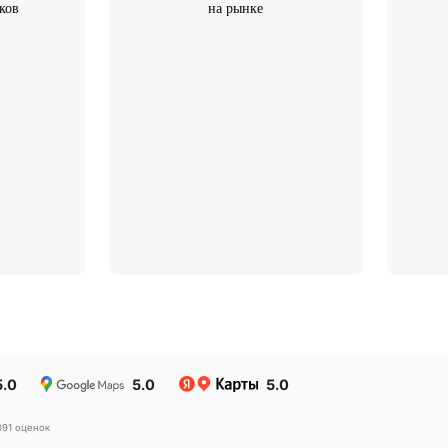
Почему Ингосстрах
оссийского
Более 32 лет компания