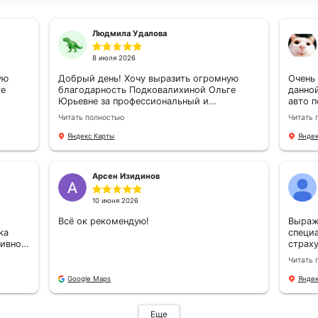
аховщиков
на рынке