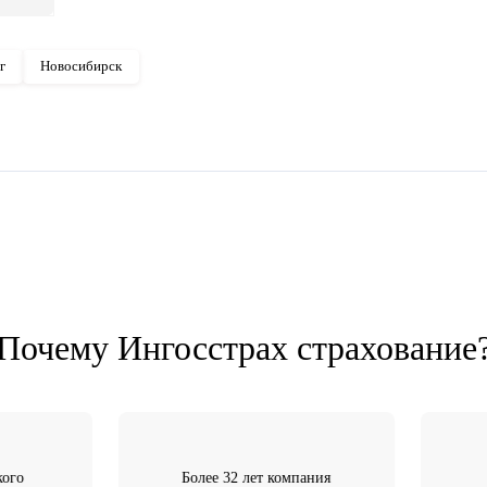
ников
изации
Екатеринбург
Новосибирск