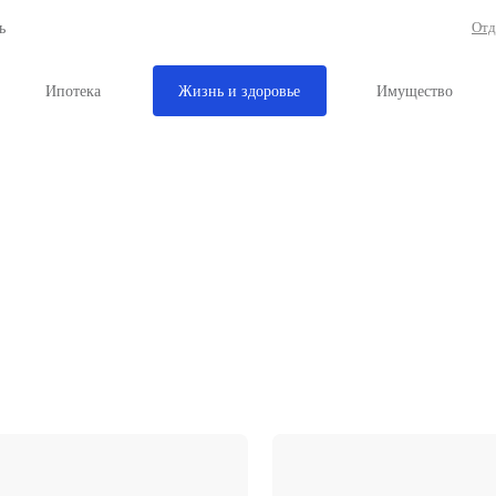
рг и Ленобласть
рахование
Ипотека
Жизнь и здоровь
ДМС для юриди