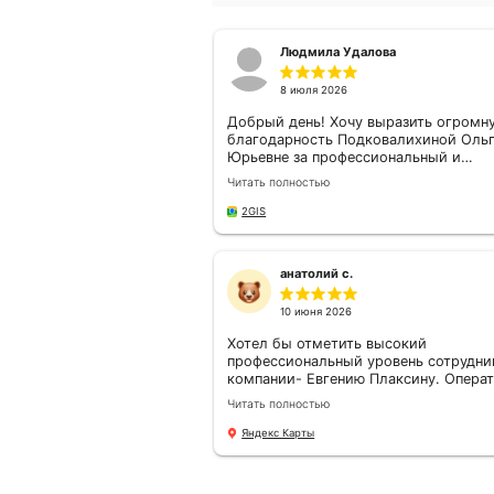
союза страховщиков
союза стр