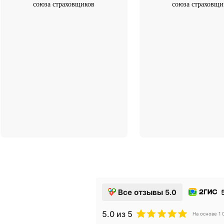
Член Всероссийского
Член Всер