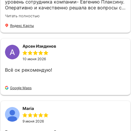
Юрьевну всем, кто ищет надёжного и
уровень сотрудника компании- Евгению Плаксину.
компетентного партнёра в сфере страхования.
Оперативно и качественно решала все вопросы с
Спасибо вам Ольга Юрьевна за вашу отличную
оформлением страхового полиса. Спасибо !
Читать полностью
работу!!! Также выражаю искреннюю
благодарность и признательность всем
Яндекс Карты
сотрудникам компании "Страховой Дом ДБК" за
их слаженную и профессиональную работу! С
уважением Удалова Людмила
Арсен Изидинов
10 июня 2026
Всё ок рекомендую!
Google Maps
Maria
9 июня 2026