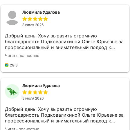
Людмила Удалова
8 июля 2026
Добрый день! Хочу выразить огромную
благодарность Подковалихиной Ольге Юрьевне за
профессиональный и внимательный подход к
своей работе, за качественное и быстрое
Читать полностью
обслуживание! Не впервые обращаюсь в "
Страховой Дом ДБК", и каждый раз меня приятно
2GIS
удивляет высокий уровень обслуживания. Ольга
Юрьевна доброжелательная и готова всегда
прийти на помощь, находит время выслушать мои
Людмила Удалова
потребности и предложить наилучшие решения,
что значительно упрощает мой процесс
8 июля 2026
оформления документов и решение возникших
вопросов. Благодаря её профессионализму и
Добрый день! Хочу выразить огромную
внимательности, я всегда чувствую себя уверенно
благодарность Подковалихиной Ольге Юрьевне за
и спокойно, зная, что нахожусь в надёжных руках.
профессиональный и внимательный подход к
Благодаря усилиям Ольги Юрьевны, все мои
своей работе, за качественное и быстрое
страховые случаи были решены быстро и без
Читать полностью