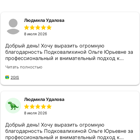
Людмила Удалова
8 июля 2026
Добрый день! Хочу выразить огромную
благодарность Подковалихиной Ольге Юрьевне за
профессиональный и внимательный подход к
своей работе, за качественное и быстрое
Читать полностью
обслуживание! Не впервые обращаюсь в "
Страховой Дом ДБК", и каждый раз меня приятно
2GIS
удивляет высокий уровень обслуживания. Ольга
Юрьевна доброжелательная и готова всегда
прийти на помощь, находит время выслушать мои
Людмила Удалова
потребности и предложить наилучшие решения,
что значительно упрощает мой процесс
8 июля 2026
оформления документов и решение возникших
вопросов. Благодаря её профессионализму и
Добрый день! Хочу выразить огромную
внимательности, я всегда чувствую себя уверенно
благодарность Подковалихиной Ольге Юрьевне за
и спокойно, зная, что нахожусь в надёжных руках.
профессиональный и внимательный подход к
Благодаря усилиям Ольги Юрьевны, все мои