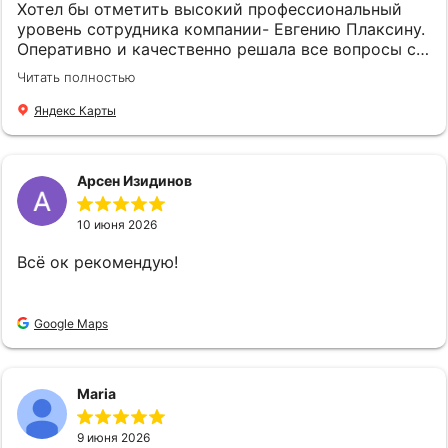
Искренне рекомендую Подковалихину Ольгу
Хотел бы отметить высокий профессиональный
Юрьевну всем, кто ищет надёжного и
уровень сотрудника компании- Евгению Плаксину.
компетентного партнёра в сфере страхования.
Оперативно и качественно решала все вопросы с
Спасибо вам Ольга Юрьевна за вашу отличную
оформлением страхового полиса. Спасибо !
Читать полностью
работу!!! Также выражаю искреннюю
благодарность и признательность всем
Яндекс Карты
сотрудникам компании "Страховой Дом ДБК" за
их слаженную и профессиональную работу! С
уважением Удалова Людмила
Арсен Изидинов
10 июня 2026
Всё ок рекомендую!
Google Maps
Maria
9 июня 2026