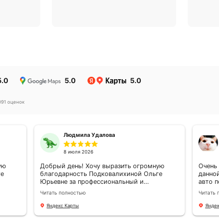
Почему Ингосстрах
оссийского
Член Всероссийского
аховщиков
союза страховщиков