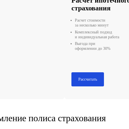
Р
а
с
Р
з
К
и
В
о