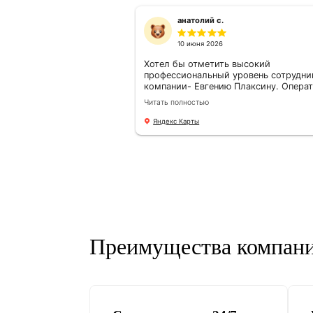
Все отзывы
5.0
5.0
из 5
Людмила Удалов
8 июля 2026
Добрый день! Хочу выр
благодарность Подков