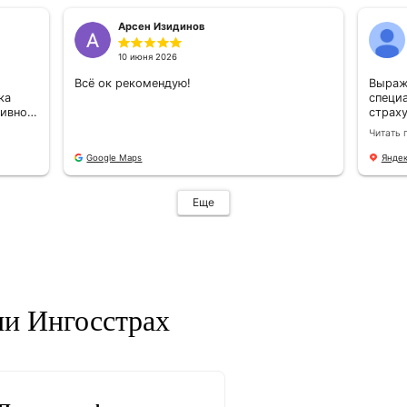
5.0
5.0
На основе
1 091
оценок
а
Людмила Удалова
8 июля 2026
азить огромную
Добрый день! Хочу выразить огромную
алихиной Ольге
благодарность Подковалихи