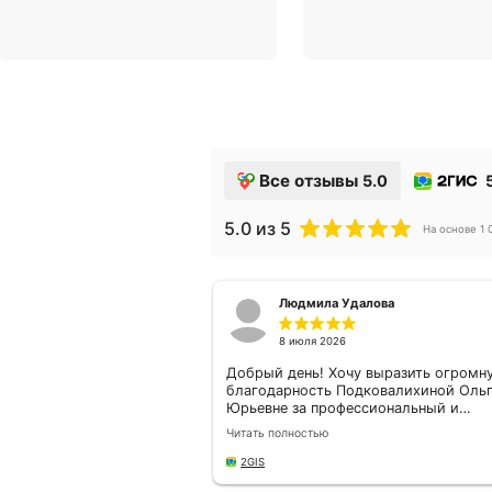
В топ-10 рейтинга
Член Всер
цифровой зрелости
союза стр