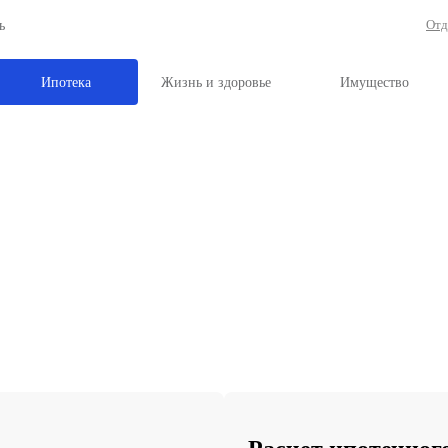
рг и Ленобласть
рахование
Ипотека
Жизнь и здоровь
рахование Ипотеки в