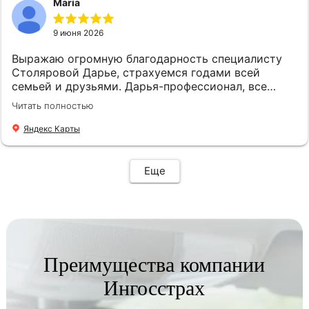
Maria
9 июня 2026
Выражаю огромную благодарность специалисту
Столяровой Дарье, страхуемся годами всей
семьей и друзьями. Дарья-профессионал, все
подскажет, подберет, посоветует. Рекомендую!
Читать полностью
Яндекс Карты
Еще
Преимущества компании
Ингосстрах