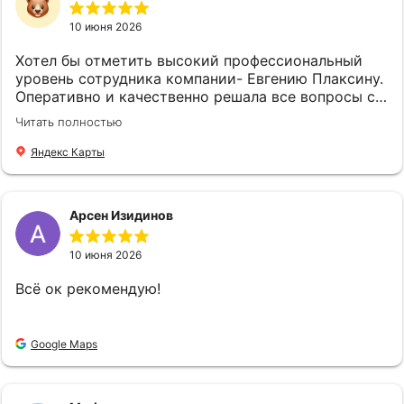
вызывают в душе восхищение, глубокое уважение
и признательность.Всегда очень приятно иметь
10 июня 2026
дело с таким компетентным специалистом.
Искренне рекомендую Подковалихину Ольгу
Хотел бы отметить высокий профессиональный
Юрьевну всем, кто ищет надёжного и
уровень сотрудника компании- Евгению Плаксину.
компетентного партнёра в сфере страхования.
Оперативно и качественно решала все вопросы с
Спасибо вам Ольга Юрьевна за вашу отличную
оформлением страхового полиса. Спасибо !
Читать полностью
работу!!! Также выражаю искреннюю
благодарность и признательность всем
Яндекс Карты
сотрудникам компании "Страховой Дом ДБК" за
их слаженную и профессиональную работу! С
уважением Удалова Людмила
Арсен Изидинов
10 июня 2026
Всё ок рекомендую!
Google Maps