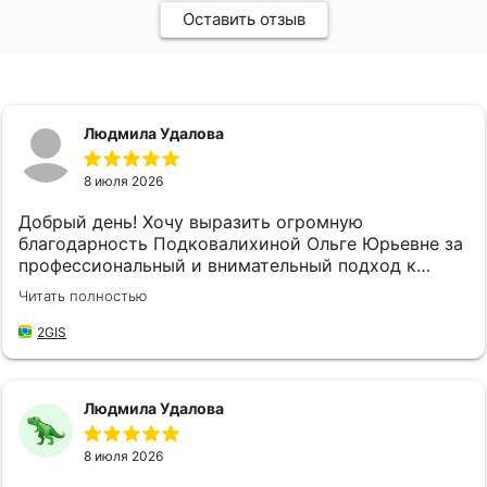
Оставить отзыв
Людмила Удалова
8 июля 2026
Добрый день! Хочу выразить огромную
благодарность Подковалихиной Ольге Юрьевне за
профессиональный и внимательный подход к
своей работе, за качественное и быстрое
Читать полностью
обслуживание! Не впервые обращаюсь в "
Страховой Дом ДБК", и каждый раз меня приятно
2GIS
удивляет высокий уровень обслуживания. Ольга
Юрьевна доброжелательная и готова всегда
прийти на помощь, находит время выслушать мои
Людмила Удалова
потребности и предложить наилучшие решения,
что значительно упрощает мой процесс
8 июля 2026
оформления документов и решение возникших
вопросов. Благодаря её профессионализму и