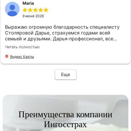
Maria
9 июня 2026
Выражаю огромную благодарность специалисту
Столяровой Дарье, страхуемся годами всей
семьей и друзьями. Дарья-профессионал, все
подскажет, подберет, посоветует. Рекомендую!
Читать полностью
Яндекс Карты
Еще
Преимущества компании
Ингосстрах