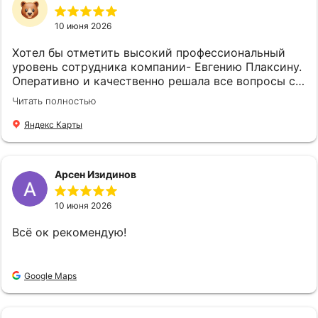
вызывают в душе восхищение, глубокое уважение
и признательность.Всегда очень приятно иметь
10 июня 2026
дело с таким компетентным специалистом.
Искренне рекомендую Подковалихину Ольгу
Хотел бы отметить высокий профессиональный
Юрьевну всем, кто ищет надёжного и
уровень сотрудника компании- Евгению Плаксину.
компетентного партнёра в сфере страхования.
Оперативно и качественно решала все вопросы с
Спасибо вам Ольга Юрьевна за вашу отличную
оформлением страхового полиса. Спасибо !
Читать полностью
работу!!! Также выражаю искреннюю
благодарность и признательность всем
Яндекс Карты
сотрудникам компании "Страховой Дом ДБК" за
их слаженную и профессиональную работу! С
уважением Удалова Людмила
Арсен Изидинов
10 июня 2026
Всё ок рекомендую!
Google Maps