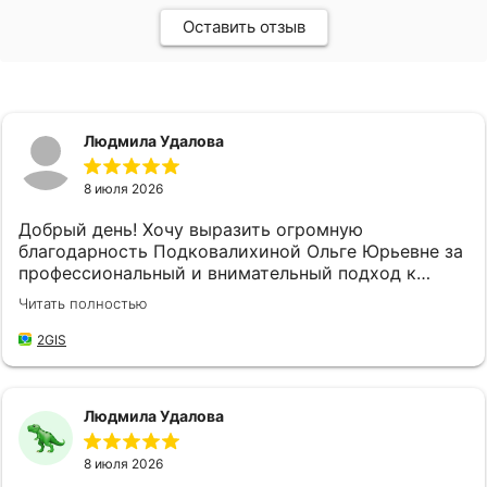
Оставить отзыв
Людмила Удалова
8 июля 2026
Добрый день! Хочу выразить огромную
благодарность Подковалихиной Ольге Юрьевне за
профессиональный и внимательный подход к
своей работе, за качественное и быстрое
Читать полностью
обслуживание! Не впервые обращаюсь в "
Страховой Дом ДБК", и каждый раз меня приятно
2GIS
удивляет высокий уровень обслуживания. Ольга
Юрьевна доброжелательная и готова всегда
прийти на помощь, находит время выслушать мои
Людмила Удалова
потребности и предложить наилучшие решения,
что значительно упрощает мой процесс
8 июля 2026
оформления документов и решение возникших